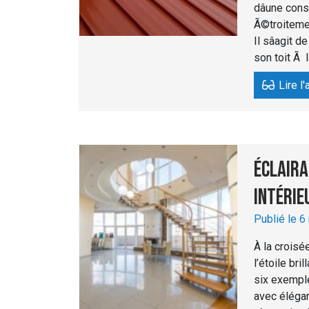
dâune con
Ã©troitement
Il sâagit 
son toit Ã lâ
Lire l'
Éclaira
intéri
Publié le 6
À la croisée
l’étoile br
six exemple
avec élégan