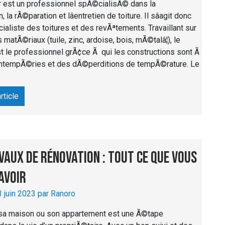
r est un professionnel spÃ©cialisÃ© dans la
, la rÃ©paration et lâentretien de toiture. Il sâagit donc
cialiste des toitures et des revÃªtements. Travaillant sur
matÃ©riaux (tuile, zinc, ardoise, bois, mÃ©talâ¦), le
t le professionnel grÃ¢ce Ã qui les constructions sont Ã
s intempÃ©ries et des dÃ©perditions de tempÃ©rature. Le
article
vaux de rénovation : tout ce que vous
avoir
3 juin 2023 par Ranoro
a maison ou son appartement est une Ã©tape