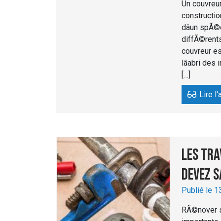
Un couvreu
construction
dâun spÃ©
diffÃ©rents 
couvreur es
lâabri de
[…]
Lire l'
Les tra
devez s
Publié le 1
RÃ©nover s