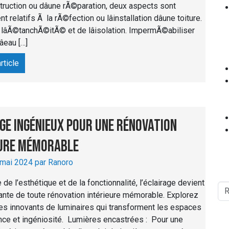
struction ou dâune rÃ©paration, deux aspects sont
 relatifs Ã la rÃ©fection ou lâinstallation dâune toiture.
de lâÃ©tanchÃ©itÃ© et de lâisolation. ImpermÃ©abiliser
eau […]
article
ge ingénieux pour une rénovation
eure mémorable
 mai 2024 par Ranoro
 de l’esthétique et de la fonctionnalité, l’éclairage devient
illante de toute rénovation intérieure mémorable. Explorez
s innovants de luminaires qui transforment les espaces
ce et ingéniosité. Lumières encastrées : Pour une