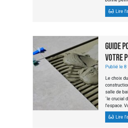
Lire l'
Guide p
votre 
Publié le 8
Le choix du
constructio
salle de bai
´le crucial
l’espace. V
Lire l'