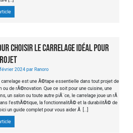
article
our choisir le carrelage idéal pour
projet
 février 2024 par Ranoro
 carrelage est une Ã©tape essentielle dans tout projet de
n ou de rÃ©novation. Que ce soit pour une cuisine, une
ns, un salon ou toute autre piÃ¨ce, le carrelage joue un rÃ
 dans l’esthÃ©tique, la fonctionnalitÃ© et la durabilitÃ© de
oici un guide complet pour vous aider Ã […]
article