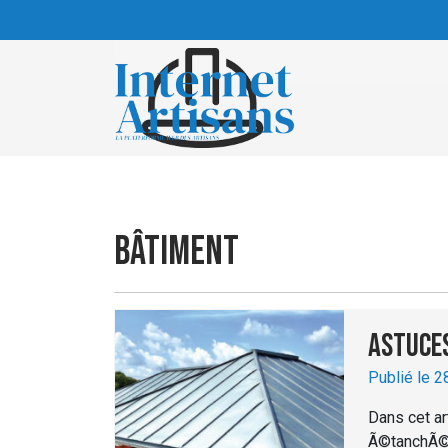
Skip to main content
Bâtiment
Astuces
Publié le 2
Dans cet ar
Ã©tanchÃ©i