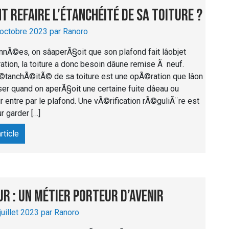
 refaire l’étanchéité de sa toiture ?
 octobre 2023 par Ranoro
nnÃ©es, on sâaperÃ§oit que son plafond fait lâobjet
ltration, la toiture a donc besoin dâune remise Ã neuf.
Ã©tanchÃ©itÃ© de sa toiture est une opÃ©ration que lâon
ser quand on aperÃ§oit une certaine fuite dâeau ou
air entre par le plafond. Une vÃ©rification rÃ©guliÃ¨re est
r garder […]
article
r : un métier porteur d’avenir
 juillet 2023 par Ranoro