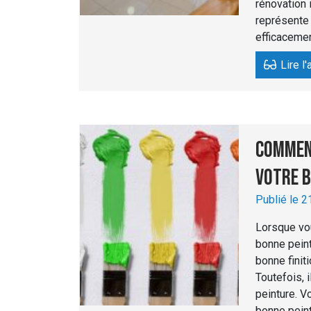
rénovation 
représente 
efficacemen
Lire l'
Comment
votre b
Publié le 2
Lorsque vou
bonne peint
bonne finit
Toutefois, i
peinture. V
bonne peint