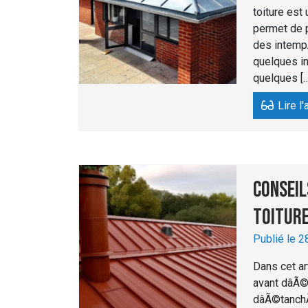
toiture est
permet de 
des intempÃ
quelques in
quelques […
Lire l'
Conseil
toitur
Publié le 2
Dans cet ar
avant dâÃ©
dâÃ©tanchÃ