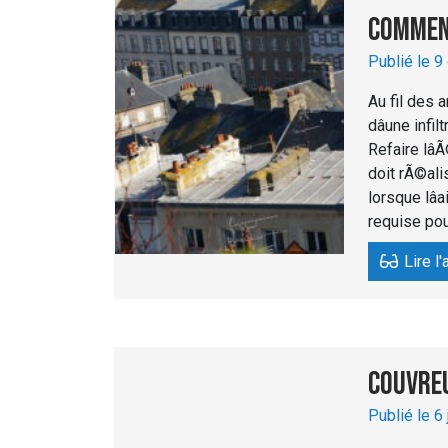
Comment
Publié le 9
Au fil des a
dâune infi
Refaire lâ
doit rÃ©ali
lorsque lâ
requise pou
Lire l'
Couvreu
Publié le 6