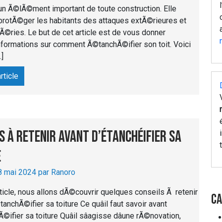
 un Ã©lÃ©ment important de toute construction. Elle
protÃ©ger les habitants des attaques extÃ©rieures et
©ries. Le but de cet article est de vous donner
formations sur comment Ã©tanchÃ©ifier son toit. Voici
]
article
s à retenir avant d’étanchéifier sa
e
8 mai 2024 par Ranoro
ticle, nous allons dÃ©couvrir quelques conseils Ã retenir
Ca
tanchÃ©ifier sa toiture Ce quâil faut savoir avant
©ifier sa toiture Quâil sâagisse dâune rÃ©novation,