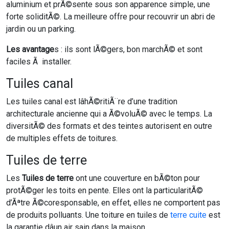
aluminium et prÃ©sente sous son apparence simple, une
forte soliditÃ©. La meilleure offre pour recouvrir un abri de
jardin ou un parking.
Les avantage
s : ils sont lÃ©gers, bon marchÃ© et sont
faciles Ã installer.
Tuiles canal
Les tuiles canal est lâhÃ©ritiÃ¨re d’une tradition
architecturale ancienne qui a Ã©voluÃ© avec le temps. La
diversitÃ© des formats et des teintes autorisent en outre
de multiples effets de toitures.
Tuiles de terre
Les
Tuiles de terre
ont une couverture en bÃ©ton pour
protÃ©ger les toits en pente. Elles ont la particularitÃ©
d’Ãªtre Ã©coresponsable, en effet, elles ne comportent pas
de produits polluants. Une toiture en tuiles de
terre cuite
est
la garantie dâun air sain dans la maison.