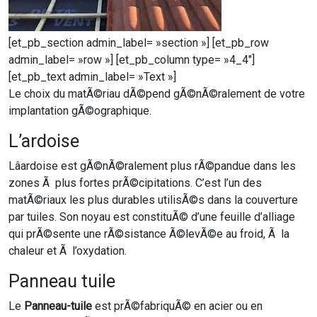
[et_pb_section admin_label= »section »] [et_pb_row
admin_label= »row »] [et_pb_column type= »4_4″]
[et_pb_text admin_label= »Text »]
Le choix du matÃ©riau dÃ©pend gÃ©nÃ©ralement de votre
implantation gÃ©ographique.
L’ardoise
Lâardoise est gÃ©nÃ©ralement plus rÃ©pandue dans les
zones Ã plus fortes prÃ©cipitations. C’est l’un des
matÃ©riaux les plus durables utilisÃ©s dans la couverture
par tuiles. Son noyau est constituÃ© d’une feuille d’alliage
qui prÃ©sente une rÃ©sistance Ã©levÃ©e au froid, Ã la
chaleur et Ã l’oxydation.
Panneau tuile
Le
Panneau-tuile
est prÃ©fabriquÃ© en acier ou en