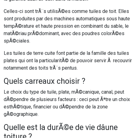
Celles-ci sont trÃ¨s utilisÃ©es comme tuiles de toit. Elles
sont produites par des machines automatiques sous haute
tempÃ©rature et haute pression en combinant du sable, le
matÃ©riau prÃ©dominant, avec des poudres colorÃ©es
spÃ©ciales.
Les tuiles de terre cuite font partie de la famille des tuiles
plates qui ont la particularitÃ© de pouvoir servir Ã recouvrir
notamment des toits trÃ¨s pentus.
Quels carreaux choisir ?
Le choix du type de tuile, plate, mÃ©canique, canal, peut
dÃ©pendre de plusieurs facteurs : ceci peut Ãªtre un choix
esthÃ©tique, financier ou dÃ©pendre de la zone
gÃ©ographique.
Quelle est la durÃ©e de vie dâune
toiture ?